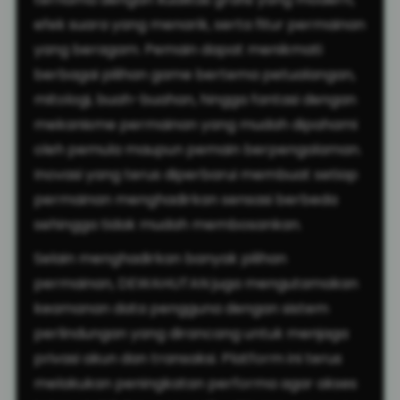
efek suara yang menarik, serta fitur permainan
yang beragam. Pemain dapat menikmati
berbagai pilihan game bertema petualangan,
mitologi, buah-buahan, hingga fantasi dengan
mekanisme permainan yang mudah dipahami
oleh pemula maupun pemain berpengalaman.
Inovasi yang terus diperbarui membuat setiap
permainan menghadirkan sensasi berbeda
sehingga tidak mudah membosankan.
Selain menghadirkan banyak pilihan
permainan, DEWAHUTAN juga mengutamakan
keamanan data pengguna dengan sistem
perlindungan yang dirancang untuk menjaga
privasi akun dan transaksi. Platform ini terus
melakukan peningkatan performa agar akses