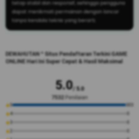
tetap stabil dan responsif, sehingga pengguna
dapat menikmati permainan dengan lancar
tanpa kendala teknis yang berarti.
DEWAHUTAN ^ Situs Pendaftaran Terkini GAME
ONLINE Hari Ini Super Cepat & Hasil Maksimal
5.0
/ 5.0
7532
Penilaian
5
303
4
0
3
0
2
0