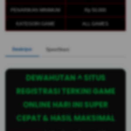
PENARIKAN MINIMUM
Rp 50.000
KATEGORI GAME
ALL GAMES
Deskripsi
Spesifikasi
DEWAHUTAN ^ SITUS
REGISTRASI TERKINI GAME
ONLINE HARI INI SUPER
CEPAT & HASIL MAKSIMAL