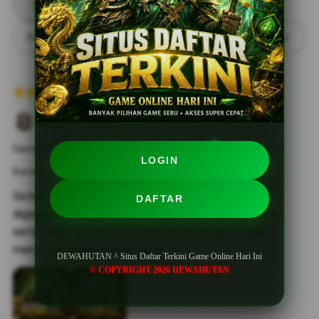
3.0
2.0
1.0
Paling Membantu
11 Febuari 2026
an***********ni
Game:STARLIGHT PRINCESS
LOGIN
Bandung
Sistem di DEWAHUTAN sangat responsif dan aman
DAFTAR
digunakan. Pilihan permainan slotnya sangat melimpah
serta bebas kendala eror, bikin betah berlama-lama
menyusun taktik taruhan di sini.
DEWAHUTAN ^ Situs Daftar Terkini Game Online Hari Ini
© COPYRIGHT 2026 DEWAHUTAN