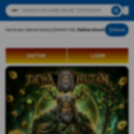
Halo Bosku Selamat Datang DEWAHUTAN,
Silahkan Masuk!
Masuk
DAFTAR
LOGIN