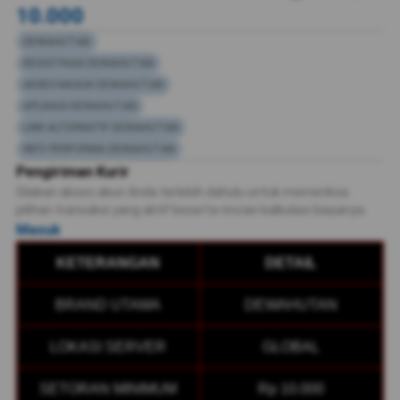
10.000
DEWAHUTAN
REGISTRASI DEWAHUTAN
AKSES MASUK DEWAHUTAN
APLIKASI DEWAHUTAN
LINK ALTERNATIF DEWAHUTAN
INFO PERFORMA DEWAHUTAN
Pengiriman Kurir
Silakan akses akun Anda terlebih dahulu untuk memeriksa
pilihan transaksi yang aktif beserta rincian kalkulasi biayanya.
Masuk
KETERANGAN
DETAIL
BRAND UTAMA
DEWAHUTAN
LOKASI SERVER
GLOBAL
SETORAN MINIMUM
Rp 10.000