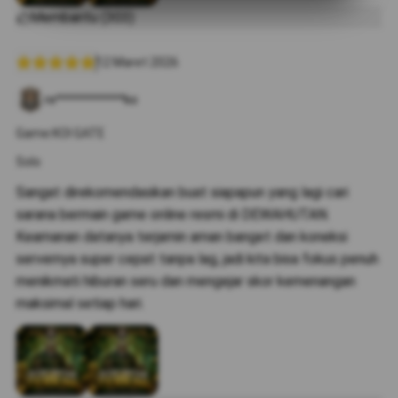
Membantu (303)
12 Maret 2026
re***********ko
Game:KOI GATE
Solo
Sangat direkomendasikan buat siapapun yang lagi cari
sarana bermain game online resmi di DEWAHUTAN.
Keamanan datanya terjamin aman banget dan koneksi
servernya super cepat tanpa lag, jadi kita bisa fokus penuh
menikmati hiburan seru dan mengejar skor kemenangan
maksimal setiap hari.